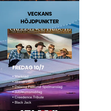
VECKANS
HÖJDPUNKTER
FREDAG 10/7
• Marknad
• Idresprinten
• Dalarna Femund Spelmanslag
• Jubileumsmiddag
• Creedence Tribute
• Black Jack