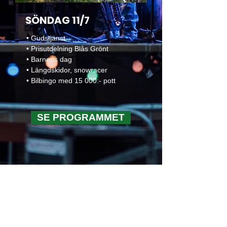
SÖNDAG 11/7
• Gudstjänst
• Prisutdelning Blås Grönt
• Barnens dag
• Längdskidor, snowracer
• Bilbingo med 15 000:- pott
SE PROGRAMMET
Välkomna till Idre Yran 2026